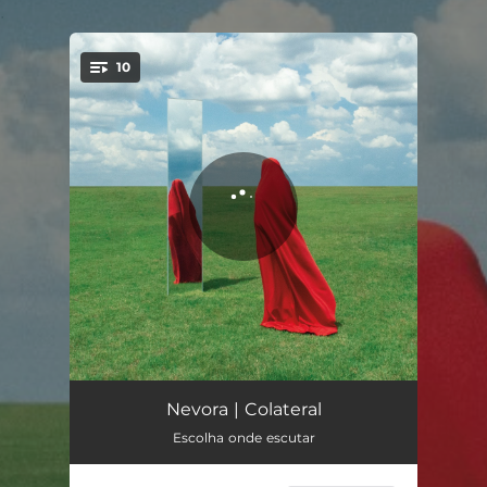
.
10
You're all set!
Resistência
03:24
Nevora | Colateral
Escolha onde escutar
Abissal
03:53